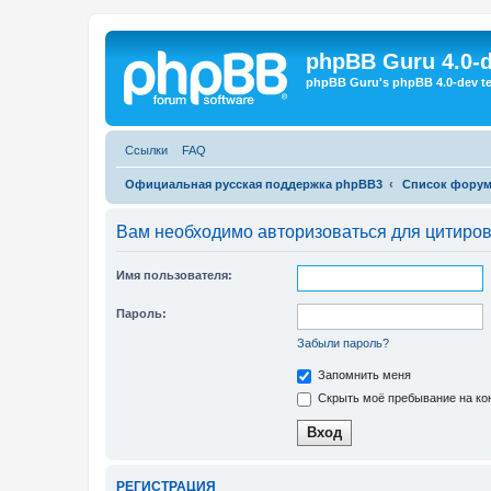
Регистрация
phpBB Guru 4.0-
phpBB Guru's phpBB 4.0-dev te
Ссылки
FAQ
Официальная русская поддержка phpBB3
Список фору
Вам необходимо авторизоваться для цитиро
Имя пользователя:
Пароль:
Забыли пароль?
Запомнить меня
Скрыть моё пребывание на кон
Р
Е
Г
И
С
Т
Р
А
Ц
И
Я