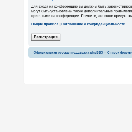
Для входа на конференцию вы должны быть зарегистриров
могут быть установлены также дополнительные привилегии
принятыми на конференции. Помните, что ваше присутстви
Общие правила
|
Соглашение о конфиденциальности
Р
е
г
и
с
т
р
а
ц
и
я
Связаться с
Официальная русская поддержка phpBB3
Список форум
администрацией