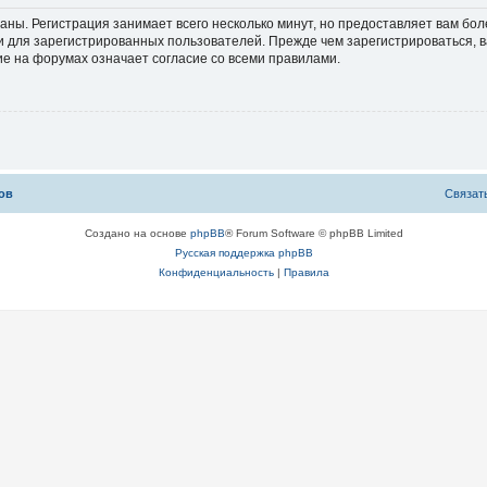
аны. Регистрация занимает всего несколько минут, но предоставляет вам б
 для зарегистрированных пользователей. Прежде чем зарегистрироваться, в
е на форумах означает согласие со всеми правилами.
ов
С
в
я
з
а
т
Создано на основе
phpBB
® Forum Software © phpBB Limited
Русская поддержка phpBB
Конфиденциальность
|
Правила