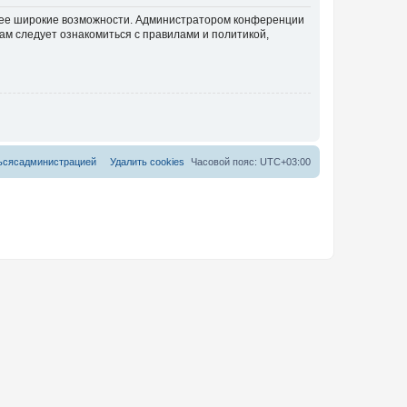
олее широкие возможности. Администратором конференции
ам следует ознакомиться с правилами и политикой,
ь
с
я
с
а
д
м
и
н
и
с
т
р
а
ц
и
е
й
Удалить cookies
Часовой пояс:
UTC+03:00