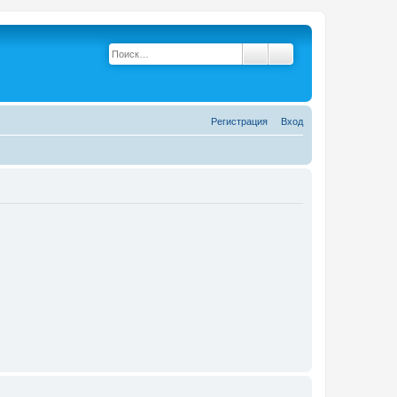
Поиск
Расширенный поис
Р
е
г
и
с
т
р
а
ц
и
я
Вход