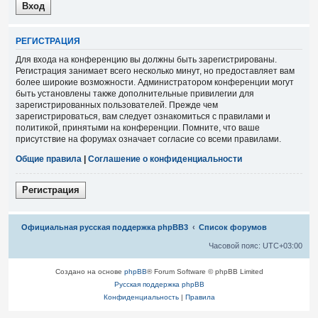
Р
Е
Г
И
С
Т
Р
А
Ц
И
Я
Для входа на конференцию вы должны быть зарегистрированы.
Регистрация занимает всего несколько минут, но предоставляет вам
более широкие возможности. Администратором конференции могут
быть установлены также дополнительные привилегии для
зарегистрированных пользователей. Прежде чем
зарегистрироваться, вам следует ознакомиться с правилами и
политикой, принятыми на конференции. Помните, что ваше
присутствие на форумах означает согласие со всеми правилами.
Общие правила
|
Соглашение о конфиденциальности
Р
е
г
и
с
т
р
а
ц
и
я
Связаться с
Официальная русская поддержка phpBB3
Список форумов
администрацией
Часовой пояс:
UTC+03:00
Создано на основе
phpBB
® Forum Software © phpBB Limited
Русская поддержка phpBB
Конфиденциальность
|
Правила