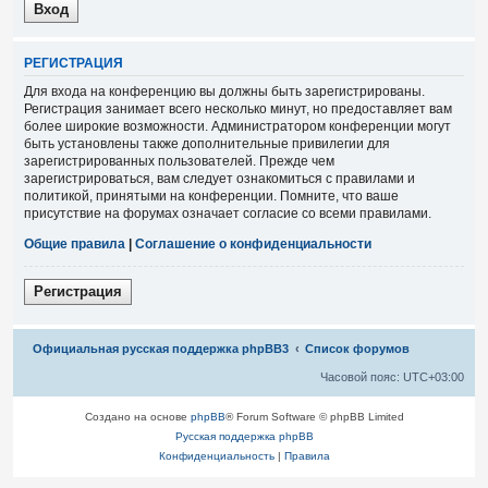
Р
Е
Г
И
С
Т
Р
А
Ц
И
Я
Для входа на конференцию вы должны быть зарегистрированы.
Регистрация занимает всего несколько минут, но предоставляет вам
более широкие возможности. Администратором конференции могут
быть установлены также дополнительные привилегии для
зарегистрированных пользователей. Прежде чем
зарегистрироваться, вам следует ознакомиться с правилами и
политикой, принятыми на конференции. Помните, что ваше
присутствие на форумах означает согласие со всеми правилами.
Общие правила
|
Соглашение о конфиденциальности
Р
е
г
и
с
т
р
а
ц
и
я
Связаться с
Официальная русская поддержка phpBB3
Список форумов
администрацией
Часовой пояс:
UTC+03:00
Создано на основе
phpBB
® Forum Software © phpBB Limited
Русская поддержка phpBB
Конфиденциальность
|
Правила