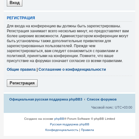
Р
Е
Г
И
С
Т
Р
А
Ц
И
Я
Для входа на конференцию вы должны быть зарегистрированы.
Регистрация занимает всего несколько минут, но предоставляет вам
более широкие возможности. Администратором конференции могут
быть установлены также дополнительные привилегии для
зарегистрированных пользователей. Прежде чем
зарегистрироваться, вам следует ознакомиться с правилами и
политикой, принятыми на конференции. Помните, что ваше
присутствие на форумах означает согласие со всеми правилами.
Общие правила
|
Соглашение о конфиденциальности
Р
е
г
и
с
т
р
а
ц
и
я
Связаться с
Официальная русская поддержка phpBB3
Список форумов
администрацией
Часовой пояс:
UTC+03:00
Создано на основе
phpBB
® Forum Software © phpBB Limited
Русская поддержка phpBB
Конфиденциальность
|
Правила