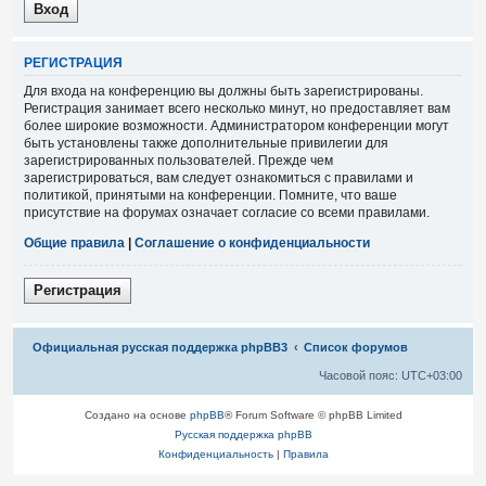
Р
Е
Г
И
С
Т
Р
А
Ц
И
Я
Для входа на конференцию вы должны быть зарегистрированы.
Регистрация занимает всего несколько минут, но предоставляет вам
более широкие возможности. Администратором конференции могут
быть установлены также дополнительные привилегии для
зарегистрированных пользователей. Прежде чем
зарегистрироваться, вам следует ознакомиться с правилами и
политикой, принятыми на конференции. Помните, что ваше
присутствие на форумах означает согласие со всеми правилами.
Общие правила
|
Соглашение о конфиденциальности
Р
е
г
и
с
т
р
а
ц
и
я
Связаться с
Официальная русская поддержка phpBB3
Список форумов
администрацией
Часовой пояс:
UTC+03:00
Создано на основе
phpBB
® Forum Software © phpBB Limited
Русская поддержка phpBB
Конфиденциальность
|
Правила