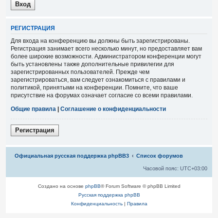
Р
Е
Г
И
С
Т
Р
А
Ц
И
Я
Для входа на конференцию вы должны быть зарегистрированы.
Регистрация занимает всего несколько минут, но предоставляет вам
более широкие возможности. Администратором конференции могут
быть установлены также дополнительные привилегии для
зарегистрированных пользователей. Прежде чем
зарегистрироваться, вам следует ознакомиться с правилами и
политикой, принятыми на конференции. Помните, что ваше
присутствие на форумах означает согласие со всеми правилами.
Общие правила
|
Соглашение о конфиденциальности
Р
е
г
и
с
т
р
а
ц
и
я
Связаться с
Официальная русская поддержка phpBB3
Список форумов
администрацией
Часовой пояс:
UTC+03:00
Создано на основе
phpBB
® Forum Software © phpBB Limited
Русская поддержка phpBB
Конфиденциальность
|
Правила