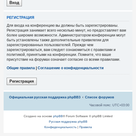
Р
Е
Г
И
С
Т
Р
А
Ц
И
Я
Для входа на конференцию вы должны быть зарегистрированы.
Регистрация занимает всего несколько минут, но предоставляет вам
более широкие возможности. Администратором конференции могут
быть установлены также дополнительные привилегии для
зарегистрированных пользователей. Прежде чем
зарегистрироваться, вам следует ознакомиться с правилами и
политикой, принятыми на конференции. Помните, что ваше
присутствие на форумах означает согласие со всеми правилами.
Общие правила
|
Соглашение о конфиденциальности
Р
е
г
и
с
т
р
а
ц
и
я
Связаться с
Официальная русская поддержка phpBB3
Список форумов
администрацией
Часовой пояс:
UTC+03:00
Создано на основе
phpBB
® Forum Software © phpBB Limited
Русская поддержка phpBB
Конфиденциальность
|
Правила