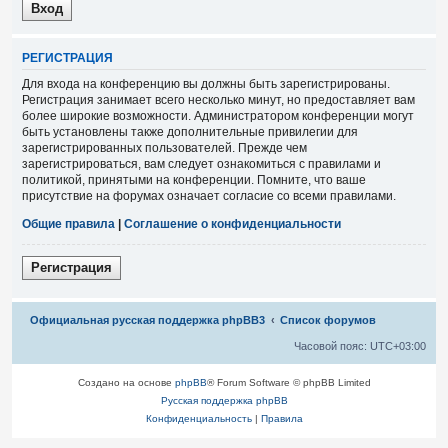
Р
Е
Г
И
С
Т
Р
А
Ц
И
Я
Для входа на конференцию вы должны быть зарегистрированы.
Регистрация занимает всего несколько минут, но предоставляет вам
более широкие возможности. Администратором конференции могут
быть установлены также дополнительные привилегии для
зарегистрированных пользователей. Прежде чем
зарегистрироваться, вам следует ознакомиться с правилами и
политикой, принятыми на конференции. Помните, что ваше
присутствие на форумах означает согласие со всеми правилами.
Общие правила
|
Соглашение о конфиденциальности
Р
е
г
и
с
т
р
а
ц
и
я
Связаться с
Официальная русская поддержка phpBB3
Список форумов
администрацией
Часовой пояс:
UTC+03:00
Создано на основе
phpBB
® Forum Software © phpBB Limited
Русская поддержка phpBB
Конфиденциальность
|
Правила