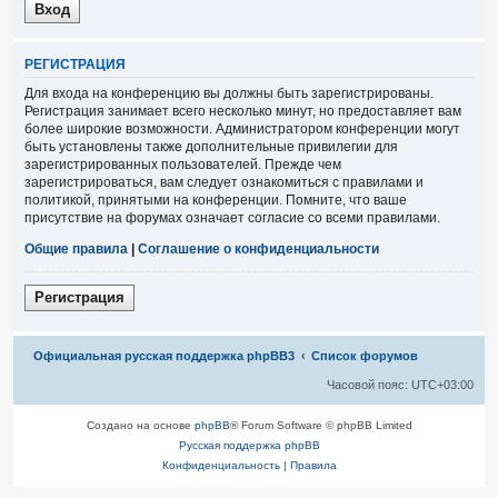
Р
Е
Г
И
С
Т
Р
А
Ц
И
Я
Для входа на конференцию вы должны быть зарегистрированы.
Регистрация занимает всего несколько минут, но предоставляет вам
более широкие возможности. Администратором конференции могут
быть установлены также дополнительные привилегии для
зарегистрированных пользователей. Прежде чем
зарегистрироваться, вам следует ознакомиться с правилами и
политикой, принятыми на конференции. Помните, что ваше
присутствие на форумах означает согласие со всеми правилами.
Общие правила
|
Соглашение о конфиденциальности
Р
е
г
и
с
т
р
а
ц
и
я
Связаться с
Официальная русская поддержка phpBB3
Список форумов
администрацией
Часовой пояс:
UTC+03:00
Создано на основе
phpBB
® Forum Software © phpBB Limited
Русская поддержка phpBB
Конфиденциальность
|
Правила