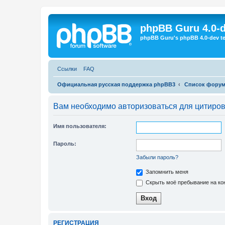
Регистрация
phpBB Guru 4.0-
phpBB Guru's phpBB 4.0-dev te
Ссылки
FAQ
Официальная русская поддержка phpBB3
Список фору
Вам необходимо авторизоваться для цитиро
Имя пользователя:
Пароль:
Забыли пароль?
Запомнить меня
Скрыть моё пребывание на кон
Р
Е
Г
И
С
Т
Р
А
Ц
И
Я