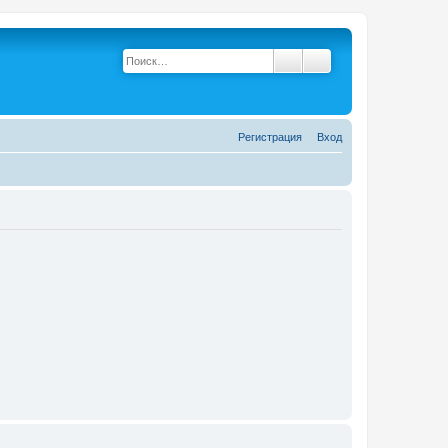
Поиск
Расширенный поис
Р
е
г
и
с
т
р
а
ц
и
я
Вход