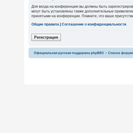
Для входа на конференцию вы должны быть зарегистриров
могут быть установлены также дополнительные привилегии
принятыми на конференции. Помните, что ваше присутстви
Общие правила
|
Соглашение о конфиденциальности
Р
е
г
и
с
т
р
а
ц
и
я
Связаться с
Официальная русская поддержка phpBB3
Список форум
администрацией