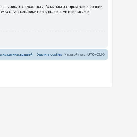
олее широкие возможности. Администратором конференции
ам следует ознакомиться с правилами и политикой,
ь
с
я
с
а
д
м
и
н
и
с
т
р
а
ц
и
е
й
Удалить cookies
Часовой пояс:
UTC+03:00