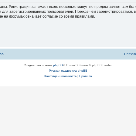
аны. Регистрация занимает всего несколько минут, но предоставляет вам б
 для зарегистрированных пользователей. Прежде чем зарегистрироваться, в
е на форумах означает согласие со всеми правилами.
ов
С
в
я
з
а
т
Создано на основе
phpBB
® Forum Software © phpBB Limited
Русская поддержка phpBB
Конфиденциальность
|
Правила