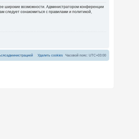
олее широкие возможности. Администратором конференции
ам следует ознакомиться с правилами и политикой,
ь
с
я
с
а
д
м
и
н
и
с
т
р
а
ц
и
е
й
Удалить cookies
Часовой пояс:
UTC+03:00