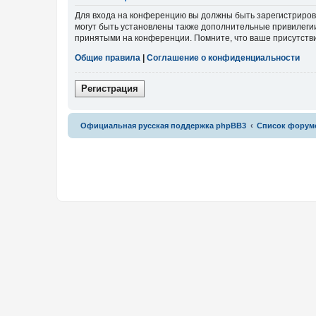
Для входа на конференцию вы должны быть зарегистриров
могут быть установлены также дополнительные привилегии
принятыми на конференции. Помните, что ваше присутстви
Общие правила
|
Соглашение о конфиденциальности
Р
е
г
и
с
т
р
а
ц
и
я
Связаться с
Официальная русская поддержка phpBB3
Список форум
администрацией