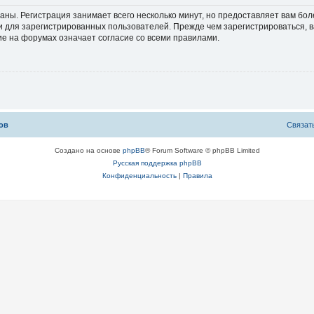
аны. Регистрация занимает всего несколько минут, но предоставляет вам б
 для зарегистрированных пользователей. Прежде чем зарегистрироваться, в
е на форумах означает согласие со всеми правилами.
ов
С
в
я
з
а
т
Создано на основе
phpBB
® Forum Software © phpBB Limited
Русская поддержка phpBB
Конфиденциальность
|
Правила