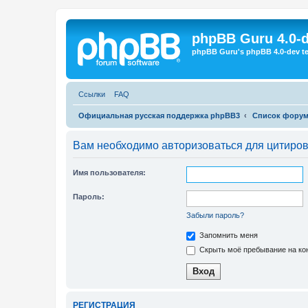
Регистрация
phpBB Guru 4.0-
phpBB Guru's phpBB 4.0-dev te
Ссылки
FAQ
Официальная русская поддержка phpBB3
Список фору
Вам необходимо авторизоваться для цитиро
Имя пользователя:
Пароль:
Забыли пароль?
Запомнить меня
Скрыть моё пребывание на кон
Р
Е
Г
И
С
Т
Р
А
Ц
И
Я