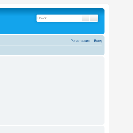
Поиск
Расширенный поис
Р
е
г
и
с
т
р
а
ц
и
я
Вход