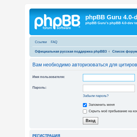
Регистрация
phpBB Guru 4.0-
phpBB Guru's phpBB 4.0-dev te
Ссылки
FAQ
Официальная русская поддержка phpBB3
Список фору
Вам необходимо авторизоваться для цитиро
Имя пользователя:
Пароль:
Забыли пароль?
Запомнить меня
Скрыть моё пребывание на кон
Р
Е
Г
И
С
Т
Р
А
Ц
И
Я