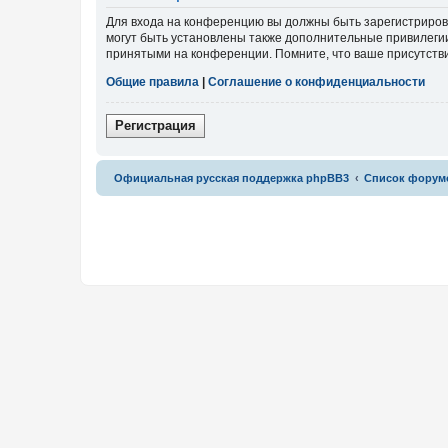
Для входа на конференцию вы должны быть зарегистриров
могут быть установлены также дополнительные привилегии
принятыми на конференции. Помните, что ваше присутстви
Общие правила
|
Соглашение о конфиденциальности
Р
е
г
и
с
т
р
а
ц
и
я
Связаться с
Официальная русская поддержка phpBB3
Список форум
администрацией