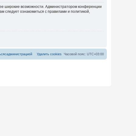
олее широкие возможности. Администратором конференции
ам следует ознакомиться с правилами и политикой,
ь
с
я
с
а
д
м
и
н
и
с
т
р
а
ц
и
е
й
Удалить cookies
Часовой пояс:
UTC+03:00