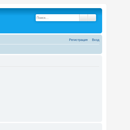
Поиск
Расширенный поис
Р
е
г
и
с
т
р
а
ц
и
я
Вход