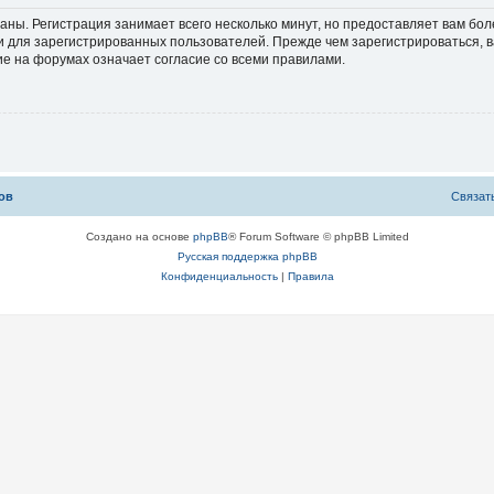
аны. Регистрация занимает всего несколько минут, но предоставляет вам б
 для зарегистрированных пользователей. Прежде чем зарегистрироваться, в
е на форумах означает согласие со всеми правилами.
ов
С
в
я
з
а
т
Создано на основе
phpBB
® Forum Software © phpBB Limited
Русская поддержка phpBB
Конфиденциальность
|
Правила