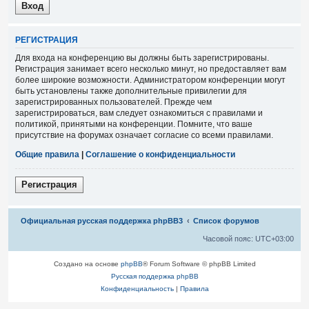
Р
Е
Г
И
С
Т
Р
А
Ц
И
Я
Для входа на конференцию вы должны быть зарегистрированы.
Регистрация занимает всего несколько минут, но предоставляет вам
более широкие возможности. Администратором конференции могут
быть установлены также дополнительные привилегии для
зарегистрированных пользователей. Прежде чем
зарегистрироваться, вам следует ознакомиться с правилами и
политикой, принятыми на конференции. Помните, что ваше
присутствие на форумах означает согласие со всеми правилами.
Общие правила
|
Соглашение о конфиденциальности
Р
е
г
и
с
т
р
а
ц
и
я
Связаться с
Официальная русская поддержка phpBB3
Список форумов
администрацией
Часовой пояс:
UTC+03:00
Создано на основе
phpBB
® Forum Software © phpBB Limited
Русская поддержка phpBB
Конфиденциальность
|
Правила