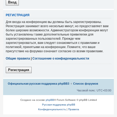
Р
Е
Г
И
С
Т
Р
А
Ц
И
Я
Для входа на конференцию вы должны быть зарегистрированы.
Регистрация занимает всего несколько минут, но предоставляет вам
более широкие возможности. Администратором конференции могут
быть установлены также дополнительные привилегии для
зарегистрированных пользователей. Прежде чем
зарегистрироваться, вам следует ознакомиться с правилами и
политикой, принятыми на конференции. Помните, что ваше
присутствие на форумах означает согласие со всеми правилами.
Общие правила
|
Соглашение о конфиденциальности
Р
е
г
и
с
т
р
а
ц
и
я
Связаться с
Официальная русская поддержка phpBB3
Список форумов
администрацией
Часовой пояс:
UTC+03:00
Создано на основе
phpBB
® Forum Software © phpBB Limited
Русская поддержка phpBB
Конфиденциальность
|
Правила