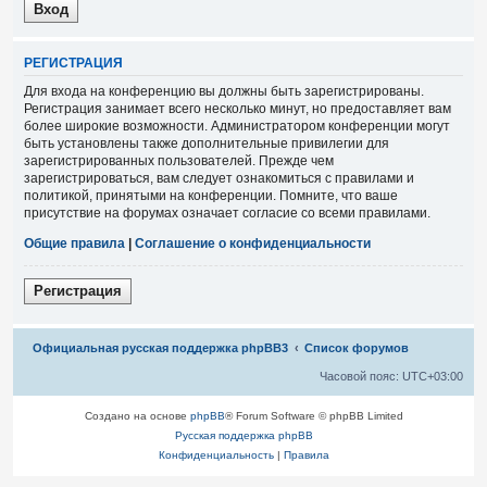
Р
Е
Г
И
С
Т
Р
А
Ц
И
Я
Для входа на конференцию вы должны быть зарегистрированы.
Регистрация занимает всего несколько минут, но предоставляет вам
более широкие возможности. Администратором конференции могут
быть установлены также дополнительные привилегии для
зарегистрированных пользователей. Прежде чем
зарегистрироваться, вам следует ознакомиться с правилами и
политикой, принятыми на конференции. Помните, что ваше
присутствие на форумах означает согласие со всеми правилами.
Общие правила
|
Соглашение о конфиденциальности
Р
е
г
и
с
т
р
а
ц
и
я
Связаться с
Официальная русская поддержка phpBB3
Список форумов
администрацией
Часовой пояс:
UTC+03:00
Создано на основе
phpBB
® Forum Software © phpBB Limited
Русская поддержка phpBB
Конфиденциальность
|
Правила