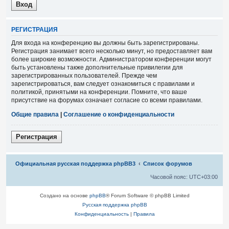
Р
Е
Г
И
С
Т
Р
А
Ц
И
Я
Для входа на конференцию вы должны быть зарегистрированы.
Регистрация занимает всего несколько минут, но предоставляет вам
более широкие возможности. Администратором конференции могут
быть установлены также дополнительные привилегии для
зарегистрированных пользователей. Прежде чем
зарегистрироваться, вам следует ознакомиться с правилами и
политикой, принятыми на конференции. Помните, что ваше
присутствие на форумах означает согласие со всеми правилами.
Общие правила
|
Соглашение о конфиденциальности
Р
е
г
и
с
т
р
а
ц
и
я
Связаться с
Официальная русская поддержка phpBB3
Список форумов
администрацией
Часовой пояс:
UTC+03:00
Создано на основе
phpBB
® Forum Software © phpBB Limited
Русская поддержка phpBB
Конфиденциальность
|
Правила