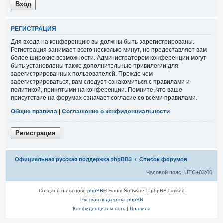
Р
Е
Г
И
С
Т
Р
А
Ц
И
Я
Для входа на конференцию вы должны быть зарегистрированы.
Регистрация занимает всего несколько минут, но предоставляет вам
более широкие возможности. Администратором конференции могут
быть установлены также дополнительные привилегии для
зарегистрированных пользователей. Прежде чем
зарегистрироваться, вам следует ознакомиться с правилами и
политикой, принятыми на конференции. Помните, что ваше
присутствие на форумах означает согласие со всеми правилами.
Общие правила
|
Соглашение о конфиденциальности
Р
е
г
и
с
т
р
а
ц
и
я
Связаться с
Официальная русская поддержка phpBB3
Список форумов
администрацией
Часовой пояс:
UTC+03:00
Создано на основе
phpBB
® Forum Software © phpBB Limited
Русская поддержка phpBB
Конфиденциальность
|
Правила