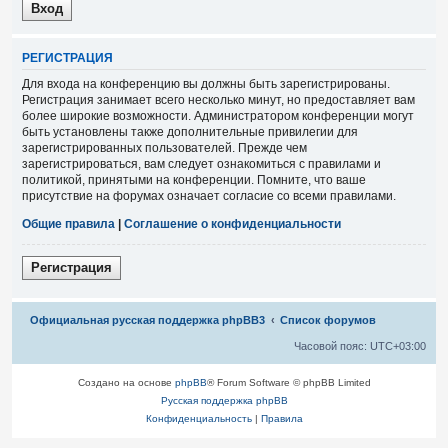
Р
Е
Г
И
С
Т
Р
А
Ц
И
Я
Для входа на конференцию вы должны быть зарегистрированы.
Регистрация занимает всего несколько минут, но предоставляет вам
более широкие возможности. Администратором конференции могут
быть установлены также дополнительные привилегии для
зарегистрированных пользователей. Прежде чем
зарегистрироваться, вам следует ознакомиться с правилами и
политикой, принятыми на конференции. Помните, что ваше
присутствие на форумах означает согласие со всеми правилами.
Общие правила
|
Соглашение о конфиденциальности
Р
е
г
и
с
т
р
а
ц
и
я
Связаться с
Официальная русская поддержка phpBB3
Список форумов
администрацией
Часовой пояс:
UTC+03:00
Создано на основе
phpBB
® Forum Software © phpBB Limited
Русская поддержка phpBB
Конфиденциальность
|
Правила