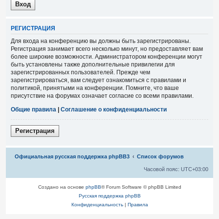
Р
Е
Г
И
С
Т
Р
А
Ц
И
Я
Для входа на конференцию вы должны быть зарегистрированы.
Регистрация занимает всего несколько минут, но предоставляет вам
более широкие возможности. Администратором конференции могут
быть установлены также дополнительные привилегии для
зарегистрированных пользователей. Прежде чем
зарегистрироваться, вам следует ознакомиться с правилами и
политикой, принятыми на конференции. Помните, что ваше
присутствие на форумах означает согласие со всеми правилами.
Общие правила
|
Соглашение о конфиденциальности
Р
е
г
и
с
т
р
а
ц
и
я
Связаться с
Официальная русская поддержка phpBB3
Список форумов
администрацией
Часовой пояс:
UTC+03:00
Создано на основе
phpBB
® Forum Software © phpBB Limited
Русская поддержка phpBB
Конфиденциальность
|
Правила