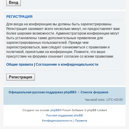
Р
Е
Г
И
С
Т
Р
А
Ц
И
Я
Для входа на конференцию вы должны быть зарегистрированы.
Регистрация занимает всего несколько минут, но предоставляет вам
более широкие возможности. Администратором конференции могут
быть установлены также дополнительные привилегии для
зарегистрированных пользователей. Прежде чем
зарегистрироваться, вам следует ознакомиться с правилами и
политикой, принятыми на конференции. Помните, что ваше
присутствие на форумах означает согласие со всеми правилами.
Общие правила
|
Соглашение о конфиденциальности
Р
е
г
и
с
т
р
а
ц
и
я
Связаться с
Официальная русская поддержка phpBB3
Список форумов
администрацией
Часовой пояс:
UTC+03:00
Создано на основе
phpBB
® Forum Software © phpBB Limited
Русская поддержка phpBB
Конфиденциальность
|
Правила