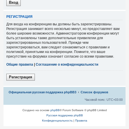
Р
Е
Г
И
С
Т
Р
А
Ц
И
Я
Для входа на конференцию вы должны быть зарегистрированы.
Регистрация занимает всего несколько минут, но предоставляет вам
более широкие возможности. Администратором конференции могут
быть установлены также дополнительные привилегии для
зарегистрированных пользователей. Прежде чем
зарегистрироваться, вам следует ознакомиться с правилами и
политикой, принятыми на конференции. Помните, что ваше
присутствие на форумах означает согласие со всеми правилами.
Общие правила
|
Соглашение о конфиденциальности
Р
е
г
и
с
т
р
а
ц
и
я
Связаться с
Официальная русская поддержка phpBB3
Список форумов
администрацией
Часовой пояс:
UTC+03:00
Создано на основе
phpBB
® Forum Software © phpBB Limited
Русская поддержка phpBB
Конфиденциальность
|
Правила