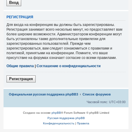
Р
Е
Г
И
С
Т
Р
А
Ц
И
Я
Для входа на конференцию вы должны быть зарегистрированы.
Регистрация занимает всего несколько минут, но предоставляет вам
более широкие возможности. Администратором конференции могут
быть установлены также дополнительные привилегии для
зарегистрированных пользователей. Прежде чем
зарегистрироваться, вам следует ознакомиться с правилами и
политикой, принятыми на конференции. Помните, что ваше
присутствие на форумах означает согласие со всеми правилами.
Общие правила
|
Соглашение о конфиденциальности
Р
е
г
и
с
т
р
а
ц
и
я
Связаться с
Официальная русская поддержка phpBB3
Список форумов
администрацией
Часовой пояс:
UTC+03:00
Создано на основе
phpBB
® Forum Software © phpBB Limited
Русская поддержка phpBB
Конфиденциальность
|
Правила