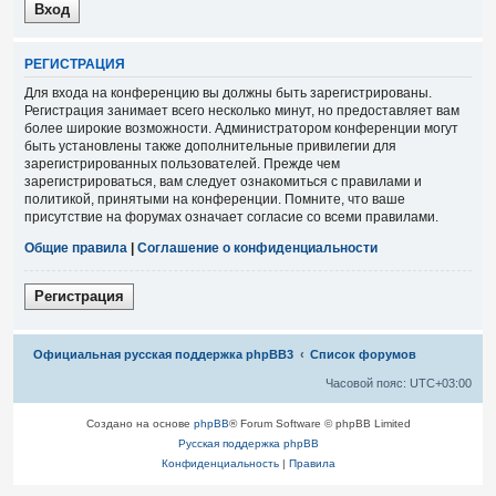
Р
Е
Г
И
С
Т
Р
А
Ц
И
Я
Для входа на конференцию вы должны быть зарегистрированы.
Регистрация занимает всего несколько минут, но предоставляет вам
более широкие возможности. Администратором конференции могут
быть установлены также дополнительные привилегии для
зарегистрированных пользователей. Прежде чем
зарегистрироваться, вам следует ознакомиться с правилами и
политикой, принятыми на конференции. Помните, что ваше
присутствие на форумах означает согласие со всеми правилами.
Общие правила
|
Соглашение о конфиденциальности
Р
е
г
и
с
т
р
а
ц
и
я
Связаться с
Официальная русская поддержка phpBB3
Список форумов
администрацией
Часовой пояс:
UTC+03:00
Создано на основе
phpBB
® Forum Software © phpBB Limited
Русская поддержка phpBB
Конфиденциальность
|
Правила