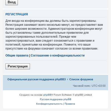
Р
Е
Г
И
С
Т
Р
А
Ц
И
Я
Для входа на конференцию вы должны быть зарегистрированы.
Регистрация занимает всего несколько минут, но предоставляет вам
более широкие возможности. Администратором конференции могут
быть установлены также дополнительные привилегии для
зарегистрированных пользователей. Прежде чем
зарегистрироваться, вам следует ознакомиться с правилами и
политикой, принятыми на конференции. Помните, что ваше
присутствие на форумах означает согласие со всеми правилами.
Общие правила
|
Соглашение о конфиденциальности
Р
е
г
и
с
т
р
а
ц
и
я
Связаться с
Официальная русская поддержка phpBB3
Список форумов
администрацией
Часовой пояс:
UTC+03:00
Создано на основе
phpBB
® Forum Software © phpBB Limited
Русская поддержка phpBB
Конфиденциальность
|
Правила