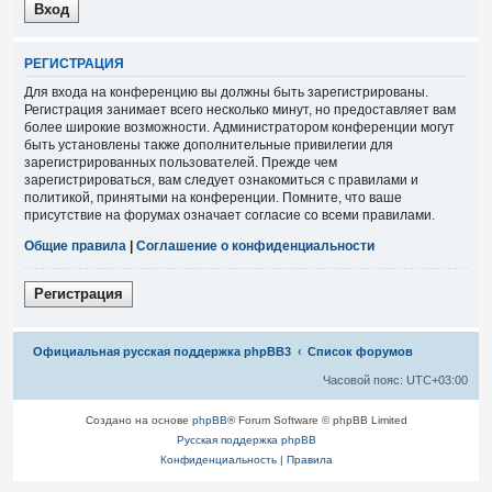
Р
Е
Г
И
С
Т
Р
А
Ц
И
Я
Для входа на конференцию вы должны быть зарегистрированы.
Регистрация занимает всего несколько минут, но предоставляет вам
более широкие возможности. Администратором конференции могут
быть установлены также дополнительные привилегии для
зарегистрированных пользователей. Прежде чем
зарегистрироваться, вам следует ознакомиться с правилами и
политикой, принятыми на конференции. Помните, что ваше
присутствие на форумах означает согласие со всеми правилами.
Общие правила
|
Соглашение о конфиденциальности
Р
е
г
и
с
т
р
а
ц
и
я
Связаться с
Официальная русская поддержка phpBB3
Список форумов
администрацией
Часовой пояс:
UTC+03:00
Создано на основе
phpBB
® Forum Software © phpBB Limited
Русская поддержка phpBB
Конфиденциальность
|
Правила