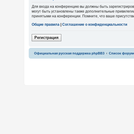
Для входа на конференцию вы должны быть зарегистриров
могут быть установлены также дополнительные привилегии
принятыми на конференции. Помните, что ваше присутстви
Общие правила
|
Соглашение о конфиденциальности
Р
е
г
и
с
т
р
а
ц
и
я
Связаться с
Официальная русская поддержка phpBB3
Список форум
администрацией