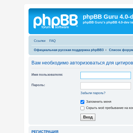
Регистрация
phpBB Guru 4.0-
phpBB Guru's phpBB 4.0-dev te
Ссылки
FAQ
Официальная русская поддержка phpBB3
Список фору
Вам необходимо авторизоваться для цитиро
Имя пользователя:
Пароль:
Забыли пароль?
Запомнить меня
Скрыть моё пребывание на кон
Р
Е
Г
И
С
Т
Р
А
Ц
И
Я