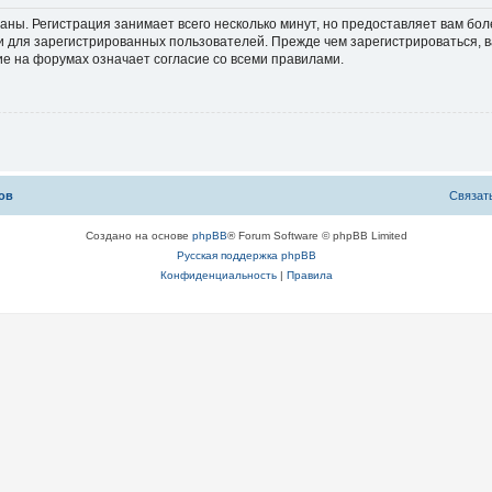
аны. Регистрация занимает всего несколько минут, но предоставляет вам б
 для зарегистрированных пользователей. Прежде чем зарегистрироваться, в
е на форумах означает согласие со всеми правилами.
ов
С
в
я
з
а
т
Создано на основе
phpBB
® Forum Software © phpBB Limited
Русская поддержка phpBB
Конфиденциальность
|
Правила