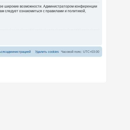
олее широкие возможности. Администратором конференции
ам следует ознакомиться с правилами и политикой,
ь
с
я
с
а
д
м
и
н
и
с
т
р
а
ц
и
е
й
Удалить cookies
Часовой пояс:
UTC+03:00