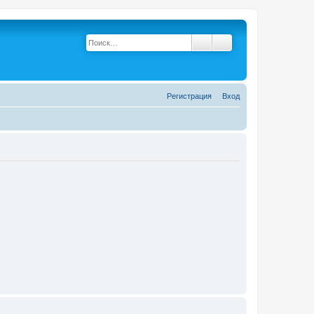
Поиск
Расширенный поис
Р
е
г
и
с
т
р
а
ц
и
я
Вход