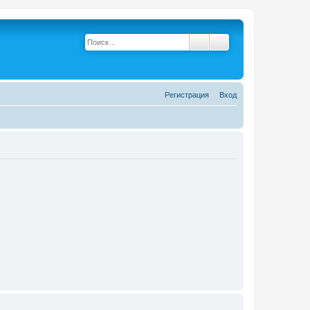
Поиск
Расширенный поис
Р
е
г
и
с
т
р
а
ц
и
я
Вход