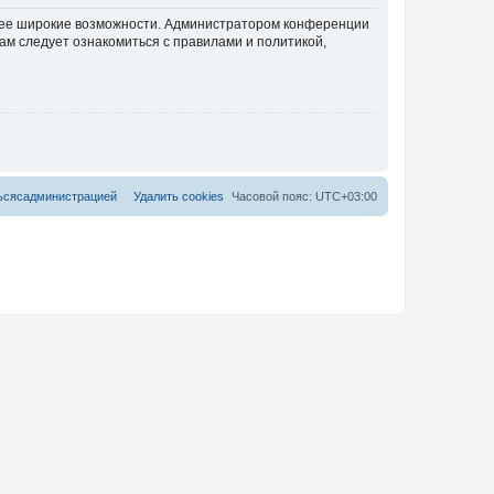
олее широкие возможности. Администратором конференции
ам следует ознакомиться с правилами и политикой,
ь
с
я
с
а
д
м
и
н
и
с
т
р
а
ц
и
е
й
Удалить cookies
Часовой пояс:
UTC+03:00