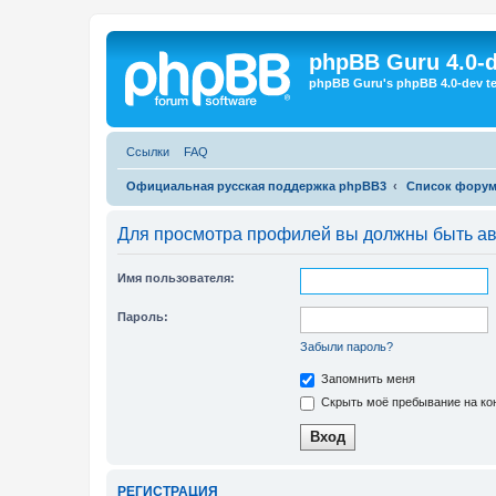
Регистрация
phpBB Guru 4.0-
phpBB Guru's phpBB 4.0-dev te
Ссылки
FAQ
Официальная русская поддержка phpBB3
Список фору
Для просмотра профилей вы должны быть ав
Имя пользователя:
Пароль:
Забыли пароль?
Запомнить меня
Скрыть моё пребывание на кон
Р
Е
Г
И
С
Т
Р
А
Ц
И
Я