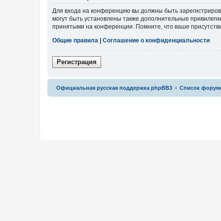
Для входа на конференцию вы должны быть зарегистриров
могут быть установлены также дополнительные привилегии
принятыми на конференции. Помните, что ваше присутстви
Общие правила
|
Соглашение о конфиденциальности
Р
е
г
и
с
т
р
а
ц
и
я
Связаться с
Официальная русская поддержка phpBB3
Список форум
администрацией