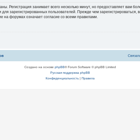
аны. Регистрация занимает всего несколько минут, но предоставляет вам б
 для зарегистрированных пользователей. Прежде чем зарегистрироваться, в
е на форумах означает согласие со всеми правилами.
ов
С
в
я
з
а
т
Создано на основе
phpBB
® Forum Software © phpBB Limited
Русская поддержка phpBB
Конфиденциальность
|
Правила